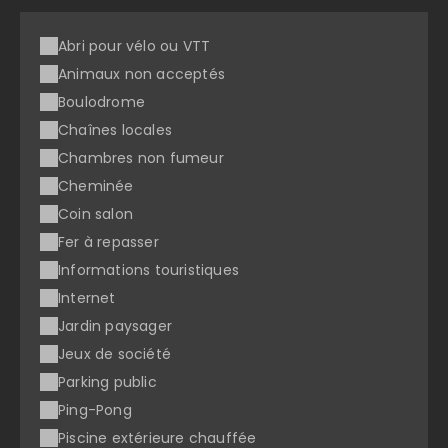
Abri pour vélo ou VTT
Animaux non acceptés
Boulodrome
Chaînes locales
Chambres non fumeur
Cheminée
Coin salon
Fer à repasser
Informations touristiques
Internet
Jardin paysager
Jeux de société
Parking public
Ping-Pong
Piscine extérieure chauffée