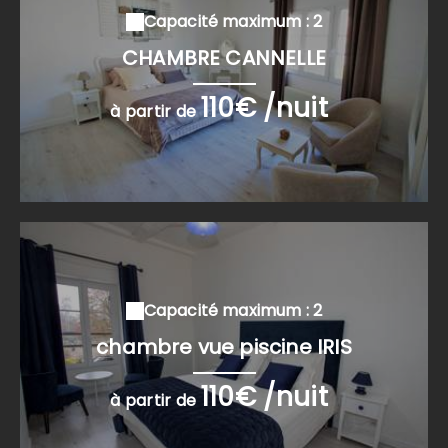
Capacité maximum : 2
CHAMBRE CANNELLE
110€ /nuit
à partir de
Capacité maximum : 2
chambre vue piscine IRIS
110€ /nuit
à partir de